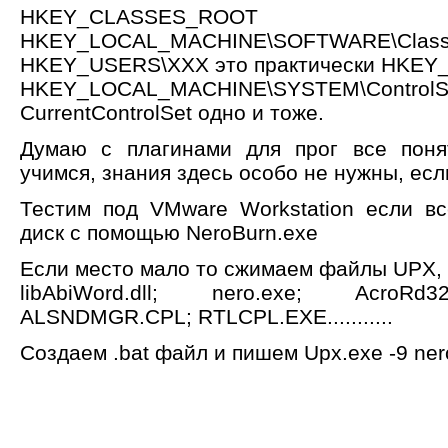
HKEY_CLASSES
HKEY_LOCAL_MACHINE\SOFTWARE\Clas
HKEY_USERS\XXX это практически HKE
HKEY_LOCAL_MACHINE\SYSTEM\ControlSe
CurrentControlSet одно и тоже.
Думаю с плагинами для прог все поня
учимся, знания здесь особо не нужны, есл
Тестим под VMware Workstation если в
диск с помощью NeroBurn.exe
Если место мало то сжимаем файлы UPX, т
libAbiWord.dll; nero.exe; AcroRd
ALSNDMGR.CPL; RTLCPL.EXE...........
Создаем .bat файл и пишем Upx.exe -9 ner