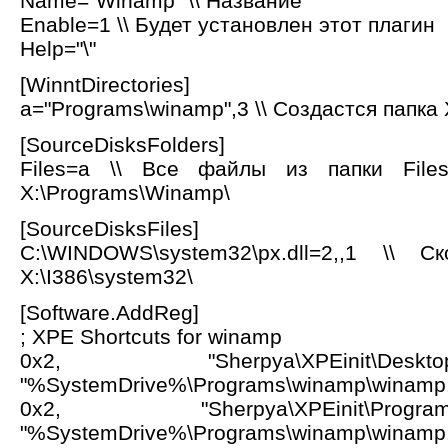
Name="Winamp" \\ Название
Enable=1 \\ Будет установлен этот плагин
Help="\"
[WinntDirectories]
a="Programs\winamp",3 \\ Создастся папка
[SourceDisksFolders]
Files=a \\ Все файлы из папки File
X:\Programs\Winamp\
[SourceDisksFiles]
C:\WINDOWS\system32\px.dll=2,,1 \\ 
X:\I386\system32\
[Software.AddReg]
; XPE Shortcuts for winamp
0x2, "Sherpya\XPEinit\Des
"%SystemDrive%\Programs\winamp\winamp.
0x2, "Sherpya\XPEinit\Pro
"%SystemDrive%\Programs\winamp\winamp.