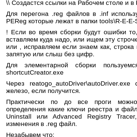
\\ Создастся ссылки на Рабочем столе и в 
Для перегона .reg файлов в .inf исполь
PEReg которые лежат в папки tools\R-E-E-
! Если во время сборки будут ошибки т
вставляем куда надо, или ищем эту строчк
или , исправляем если знаем как, строка
запятую или слыш без цифр.
Для элементарной сборки пользуемся 
shortcutCreator.exe
Через reatogo_autoDriver\autoDriver.ex
железо, если получится.
Практически по до все проги можно
определения какие ключи реестра и файл
Uninstall или Advanced Registry Trace
изменения в .reg файл.
Незабывем что: