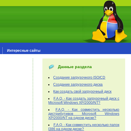
Интересные сайты
Данные раздела
Создание загрузочного ISO/CD
Создание загрузочного диска
Как создать свой загрузочный диск
F.A.Q. - Как создать загрузочный диск с
Microsoft Windows XP/2000/NT?
F.A.Q. - Как совместить несколько
дистрибутивов Microsoft Windows
XP/2000/NT на одном диске?
F.A.Q. - Как совместить несколько папок
I386 на одном диске?