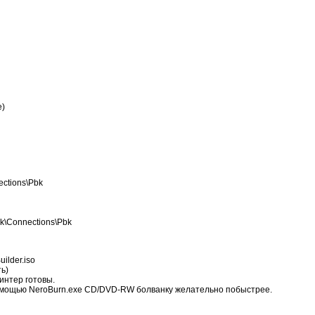
е)
ections\Pbk
k\Connections\Pbk
ilder.iso
ть)
интер готовы.
 помощью NeroBurn.exe CD/DVD-RW болванку желательно побыстрее.