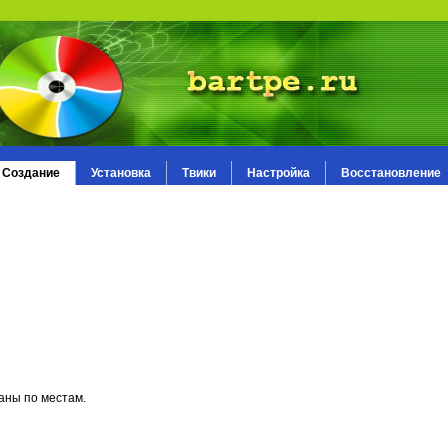
Создание
Установка
Твики
Настройка
Восстановление
аны по местам.