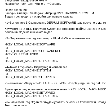
Запускаем reatogoBuilder.exe ->
Hacтpoйки нocитeля ->Ничего -> Создать
После создания:
Заходим в папку C:\reatogo-25-6a\plugin\MY_HARDWARE\SYSTEM
Будем производить настройки для вашего железа.
=1=Выполните 1-Скопировать-DEFAULT-SOFTWARE-.bat, после чего долж
=2=Жмем на 2-REG-Hardware-System.bat Появятся файлы user.reg и Disp
половины модема и немного видео.
=3=Открываем user.reg например в UltraEdit-32 и заменяем все.
HKEY_LOCAL_MACHINE\SOFTWARE
на
HKEY_LOCAL_MACHINE\SOFTWAREREG
HKEY_CURRENT_USER
на
HKEY_LOCAL_MACHINE\DEFAULTREG
=4=Также Открываем Display.reg и меняем все.
HKEY_LOCAL_MACHINE\SYSTEM
на
HKEY_LOCAL_MACHINE\SETUPREG
=5=Жмем на 5-Загрузить-DEFAULT-SOFTWARE-Display.reg-user.reg.bat Пос
В реестре по адресам появились новые ветки: HKEY_LOCAL_MACHINE
HKEY_LOCAL_MACHINE\SETUPREG
HKEY_LOCAL_MACHINE\DEFAULTREG
=6=Запускаем Reg Organizer (будем удалять ссылки на C:\windows) Вкладк
Текст для поиска: