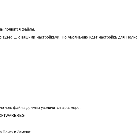
ны появится файлы.
lay.reg ... с вашими настройками. По умолчанию идет настройка для Полн
ле чего файлы должны увеличится в размере.
\SOFTWAREREG
а Поиск и Замена: