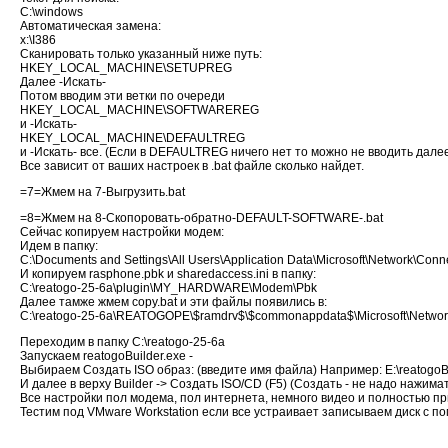
C:\windows
Автоматическая замена:
x:\I386
Cкaниpoвaть тoлькo укaзaнный нижe путь:
HKEY_LOCAL_MACHINE\SETUPREG
Далее -Искать-
Потом вводим эти ветки по очереди
HKEY_LOCAL_MACHINE\SOFTWAREREG
и -Искать-
HKEY_LOCAL_MACHINE\DEFAULTREG
и -Искать- все. (Если в DEFAULTREG ничего нет то можно не вводить дале
Все зависит от ваших настроек в .bat файле сколько найдет.
=7=Жмем на 7-Выгрузить.bat
=8=Жмем на 8-Скопоровать-обратно-DEFAULT-SOFTWARE-.bat
Сейчас копируем настройки модем:
Идем в папку:
C:\Documents and Settings\All Users\Application Data\Microsoft\Network\Conn
И копируем rasphone.pbk и sharedaccess.ini в папку:
C:\reatogo-25-6a\plugin\MY_HARDWARE\Modem\Pbk
Далее тамже жмем copy.bat и эти файлы появились в:
C:\reatogo-25-6a\REATOGOPE\$ramdrv$\$commonappdata$\Microsoft\Networ
Переходим в папку C:\reatogo-25-6a
Запускаем reatogoBuilder.exe -
Выбираем Coздaть ISO oбpaз: (ввeдитe имя фaйлa) Например: E:\reatogoBu
И далее в верху Builder -> Создать ISO/CD (F5) (Создать - не надо нажима
Все настройки пол модема, пол интернета, немного видео и полностью пр
Тестим под VMware Workstation если все устраивает записываем диск с