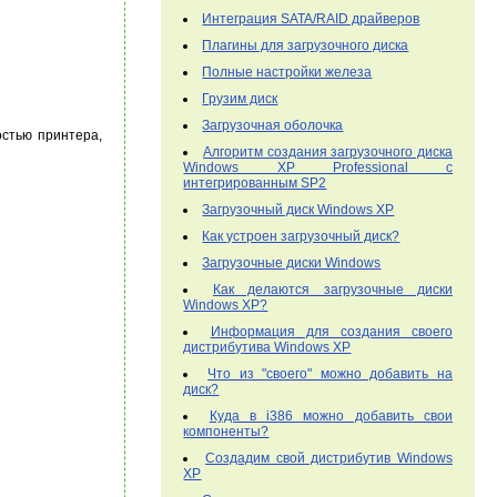
Интеграция SATA/RAID драйверов
Плагины для загрузочного диска
Полные настройки железа
Грузим диск
Загрузочная оболочка
остью принтера,
Алгоритм создания загрузочного диска
Windows XP Professional с
интегрированным SP2
Загрузочный диск Windows XP
Как устроен загрузочный диск?
Загрузочные диски Windows
Как делаются загрузочные диски
Windows XP?
Информация для создания своего
дистрибутива Windows XP
Что из "своего" можно добавить на
диск?
Куда в i386 можно добавить свои
компоненты?
Создадим свой дистрибутив Windows
XP