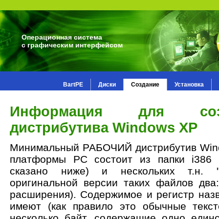
Операционная система
с графическим интерфейсом
BartPE
Диски
Создание
Установка
Информация для соз
дистрибутива Windows XP
Минимальный РАБОЧИЙ дистрибутив Wind
платформы PC состоит из папки i386 
сказано ниже) и нескольких т.н. 
оригинальной версии таких файлов два: 
расширения). Содержимое и регистр наз
имеют (как правило это обычные текс
несколько байт, содержащие одно един