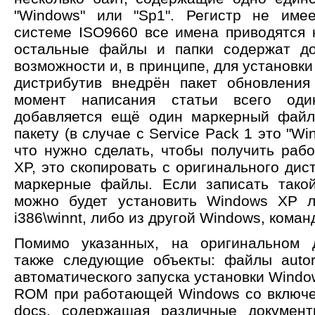
"Windows" или "Sp1". Регистр не имее
системе ISO9660 все имена приводятся к
остальные файлы и папки содержат до
возможности и, в принципе, для установки
дистрибутив внедрён пакет обновлени
момент написания статьи всего оди
добавляется ещё один маркерный файл
пакету (в случае с Service Pack 1 это "Wi
что нужно сделать, чтобы получить раб
XP, это скопировать с оригинального дист
маркерные файлы. Если записать такой
можно будет установить Windows XP л
i386\winnt, либо из другой Windows, команд
Помимо указанных, на оригинальном д
также следующие объекты: файлы autor
автоматического запуска установки Window
ROM при работающей Windows со включе
docs, содержащая различные документ