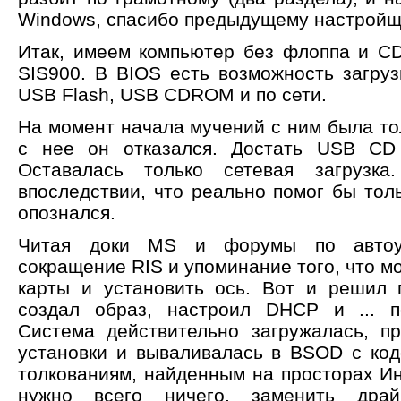
Windows, спасибо предыдущему настройщи
Итак, имеем компьютер без флоппа и C
SIS900. В BIOS есть возможность загруз
USB Flash, USB CDROM и по сети.
На момент начала мучений с ним была то
с нее он отказался. Достать USB СD 
Оставалась только сетевая загрузка.
впоследствии, что реально помог бы то
опознался.
Читая доки MS и форумы по автоус
сокращение RIS и упоминание того, что мо
карты и установить ось. Вот и решил 
создал образ, настроил DHCP и ... п
Система действительно загружалась, п
установки и вываливалась в BSOD с ко
толкованиям, найденным на просторах Ин
нужно всего ничего, заменить дра