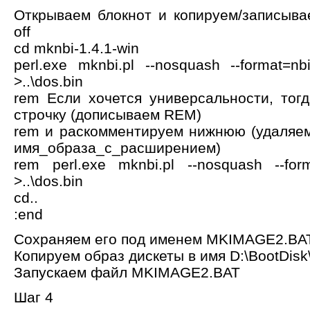
Открываем блокнот и копируем/записыв
off
cd mknbi-1.4.1-win
perl.exe mknbi.pl --nosquash --format=nbi
>..\dos.bin
rem Если хочется универсальности, то
строчку (дописываем REM)
rem и раскомментируем нижнюю (удаляе
имя_образа_с_расширением)
rem perl.exe mknbi.pl --nosquash --form
>..\dos.bin
cd..
:end
Сохраняем его под именем MKIMAGE2.BA
Копируем образ дискеты в имя D:\BootDisk
Запускаем файл MKIMAGE2.BAT
Шаг 4