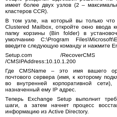
имеет более двух узлов (2 – максималь
кластеров CCR).
В том узле, на который вы только что
Clustered Mailbox, откройте окно ввода
папку корзины (Bin folder) в установ
умолчанию C:\Program Files\Microsoft
введите следующую команду и нажмите En
Setup.com /RecoverCMS /C
/CMSIPAddress:10.10.1.200
Где CMSName – это имя вашего ориг
почтового сервера (имя, к которому под
во внутренней корпоративной сети)
назначенный ему IP адрес.
Теперь Exchange Setup выполнит треб
шаги, а затем начнет процесс восста
информацию из Active Directory.