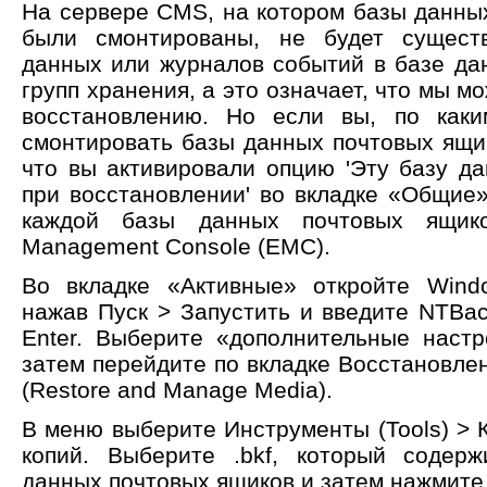
На сервере CMS, на котором базы данны
были смонтированы, не будет сущест
данных или журналов событий в базе да
групп хранения, а это означает, что мы м
восстановлению. Но если вы, по каки
смонтировать базы данных почтовых ящик
что вы активировали опцию 'Эту базу д
при восстановлении' во вкладке «Общие»
каждой базы данных почтовых ящик
Management Console (EMC).
Во вкладке «Активные» откройте Wind
нажав Пуск > Запустить и введите NTBac
Enter. Выберите «дополнительные наст
затем перейдите по вкладке Восстановле
(Restore and Manage Media).
В меню выберите Инструменты (Tools) > 
копий. Выберите .bkf, который содер
данных почтовых ящиков и затем нажмите