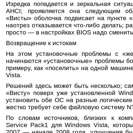
Изредка попадается и зеркальная ситуац
AHCI; проявляется она следующим о
«Висты» оболочка подвисает на пункте 
наотрез отказывается что-либо делать; р
просто — в настройках BIOS надо сменить
Возвращение к истокам
На этом установочные проблемы с «же
начинаются «установочные» проблемы бо
примеру, как «поселить» на одной машин
Vista.
Решений здесь может быть несколько; са
«Висту» поверх уже установленной Win
установить обе ОС на разные логические
жестко требует себе файловую систему N
По словам источников, близких к комп
Service Pack1 для Windows Vista, котор
2007 — начале 2008 года, улучшения буд