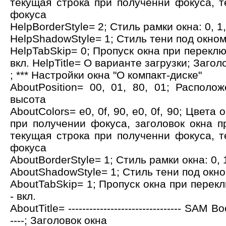
текущая строка при полученни фокуса, т
фокуса
HelpBorderStyle= 2; Стиль рамки окна: 0, 1, 
HelpShadowStyle= 1; Стиль тени под окном:
HelpTabSkip= 0; Пропуск окна при переключ
вкл. HelpTitle= О варианте загрузки; Загол
; *** Настройки окна "О компакт-диске"
AboutPosition= 00, 01, 80, 01; Располо
высота
AboutColors= e0, 0f, 90, e0, 0f, 90; Цвета 
при получении фокуса, заголовок окна п
текущая строка при полученни фокуса, т
фокуса
AboutBorderStyle= 1; Стиль рамки окна: 0, 1,
AboutShadowStyle= 1; Стиль тени под окном
AboutTabSkip= 1; Пропуск окна при переклю
- вкл.
AboutTitle= -------------------------------- SAM Boo
----; Заголовок окна