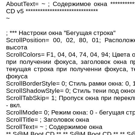
AboutText= ~ ; Содержимое окна ************
CD v5 ******************************
~
; *** Настроки окна "Бегущая строка"
ScrollPosition= 00, 02, 80, 01; Располо
высота
ScrollColors= F1, 04, 04, 74, 04, 94; Цвета
при получении фокуса, заголовок окна п
текущая строка при полученни фокуса, т
фокуса
ScrollBorderStyle= 0; Стиль рамки окна: 0, 1,
ScrollShadowStyle= 0; Стиль тени под окном
ScrollTabSkip= 1; Пропуск окна при перекл
- вкл.
ScrollMode= 0; Режим окна: 0 - бегущая стр
ScrollTitle= ; Заголовок окна
ScrollText= ~ ; Содержимое окна
** S@M Boot CD ** ** S@M Boot CD ** ** S