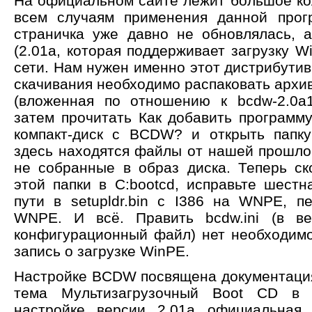
На официальном сайте лежит большое ко
всем случаям применения данной прог
страничка уже давно не обновлялась, 
(2.01a, которая поддерживает загрузку W
сети. Нам нужен именно этот дистрибути
скачивания необходимо распаковать архив
(вложенная по отношению к bcdw-2.0a1
затем прочитать Как добавить программу
компакт-диск с BCDW? и открыть папку
здесь находятся файлы от нашей прошлой
не собранные в образ диска. Теперь с
этой папки в C:bootcd, исправьте шест
пути в setupldr.bin с I386 на WNPE, п
WNPE. И всё. Править bcdw.ini (в ве
конфигурационный файл) нет необходимос
запись о загрузке WinPE.
Настройке BCDW посвящена документаци
тема Мультизагрузочный Boot CD в
настройке версии 2.01a официальная 