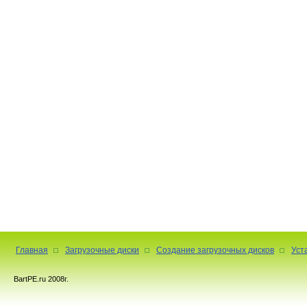
Главная
Загрузочные диски
Создание загрузочных дисков
Уст
BartPE.ru 2008г.