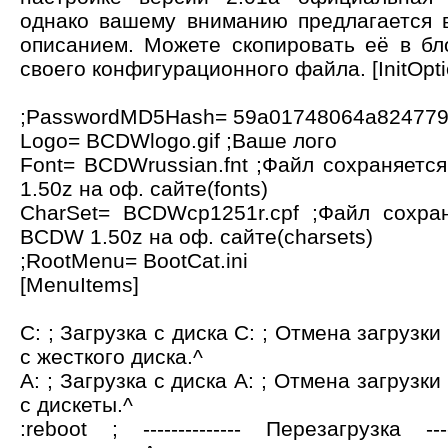
однако вашему вниманию предлагается 
описанием. Можете скопировать её в бл
своего конфигурационного файла. [InitOpti
;PasswordMD5Hash= 59a01748064a824779
Logo= BCDWlogo.gif ;Ваше лого
Font= BCDWrussian.fnt ;Файл сохраняетс
1.50z на оф. сайте(fonts)
CharSet= BCDWcp1251r.cpf ;Файл сохра
BCDW 1.50z на оф. сайте(charsets)
;RootMenu= BootCat.ini
[MenuItems]
C: ; Загрузка с диска C: ; Отмена загрузки
с жесткого диска.^
A: ; Загрузка с диска A: ; Отмена загрузки
с дискеты.^
:reboot ; -------------- Перезагрузка ---