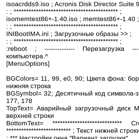
isoacrdds9.iso ; Acronis Disk Director Suite 9
: ; ****************************************** ;
isomemtest86+-1.40.iso ; memtest86+-1.40 ;
: ; ****************************************** ;
INIBootIMA.ini ; Загрузочные образы >> ;
: ; ****************************************** ;
:reboot ; -------------- Перезагрузка ---
компьютера.^
[MenuOptions]
BGColors= 11, 99, e0, 90; Цвета фона: бо
нижняя строка
BGSymbol= 32; Десятичный код символа-з
177, 178
TopText= Аварийный загрузочный диск Mu
верхней строки
BottomText= **************************
************************** ; Текст нижней строк
; *** Настройки окна "Вариант загрузки"