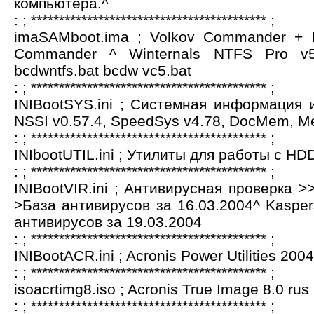
компьютера.^
: ; ****************************************** ;
imaSAMboot.ima ; Volkov Commander +
Commander ^ Winternals NTFS Pro v
bcdwntfs.bat bcdw vc5.bat
: ; ****************************************** ;
INIBootSYS.ini ; Системная информация 
NSSI v0.57.4, SpeedSys v4.78, DocMem, M
: ; ****************************************** ;
INIbootUTIL.ini ; Утилиты для работы с HDD
: ; ****************************************** ;
INIBootVIR.ini ; Антивирусная проверка >>
>База антивирусов за 16.03.2004^ Kaspers
антивирусов за 19.03.2004
: ; ****************************************** ;
INIBootACR.ini ; Acronis Power Utilities 2004
: ; ****************************************** ;
isoacrtimg8.iso ; Acronis True Image 8.0 rus 
: ; ****************************************** ;