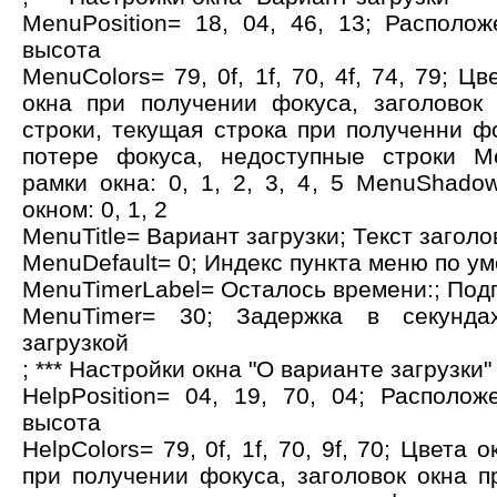
MenuPosition= 18, 04, 46, 13; Располож
высота
MenuColors= 79, 0f, 1f, 70, 4f, 74, 79; Ц
окна при получении фокуса, заголовок
строки, текущая строка при полученни ф
потере фокуса, недоступные строки Me
рамки окна: 0, 1, 2, 3, 4, 5 MenuShado
окном: 0, 1, 2
MenuTitle= Вариант загрузки; Текст заголо
MenuDefault= 0; Индекс пункта меню по у
MenuTimerLabel= Осталось времени:; Под
MenuTimer= 30; Задержка в секунда
загрузкой
; *** Настройки окна "О варианте загрузки"
HelpPosition= 04, 19, 70, 04; Располож
высота
HelpColors= 79, 0f, 1f, 70, 9f, 70; Цвета 
при получении фокуса, заголовок окна п